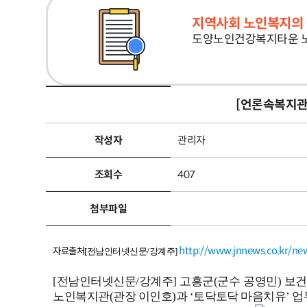
지역사회 노인복지의 
도양노인건강복지타운 노
[언론속복지
작성자
관리자
조회수
407
첨부파일
http://www.jnnews.co.kr/n
자료출처
[전남인터넷신문/강계주]
[전남인터넷신문/강계주] 고흥군(군수 공영민) 
노인복지관(관장 이인호)과 ‘토닥토닥 마음치유’ 