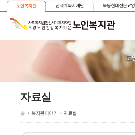
신세계복지재단
녹동현대전문요
노인복지관
도
자료실
복지관이야기
자료실