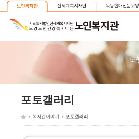
신세계복지재단
녹동현대전문요
노인복지관
도
포토갤러리
복지관이야기
포토갤러리