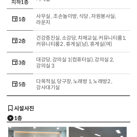
지하1층
사무실 , 조손놀이방, 식당 , 자원봉사실,
1층
라운지
건강증진실, 소강당, 치매교실, 커뮤니티룸1,
2층
커뮤니티룸2 , 휴게실(남), 휴게실(여)
대강당, 강의실 1(컴퓨터실), 강의실 2,
3층
강의실 3
다목적실, 당구장, 노래방 1, 노래방2 ,
5층
강사대기실
시설사진
1층