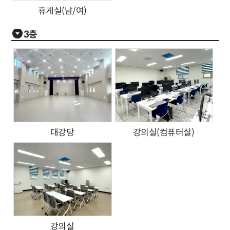
휴게실(남/여)
3층
대강당
강의실(컴퓨터실)
강의실