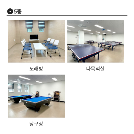
5층
노래방
다목적실
당구장