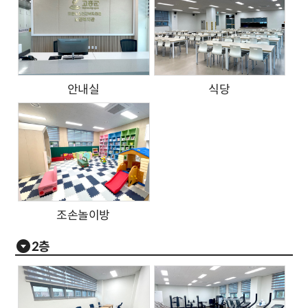
안내실
식당
조손놀이방
2층