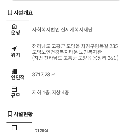
시설개요
사회복지법인 신세계복지재단
운영
전라남도 고흥군 도양읍 차경구렁목길 235
도양노인건강복지타운 노인복지관
위치
(지번 전라남도 고흥군 도양읍 용정리 361 )
3717.28 ㎡
연면적
지하 1층, 지상 4층
규모
시설현황
기계실