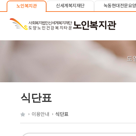
신세계복지재단
녹동현대전문요
노인복지관
도
식단표
이용안내
식단표